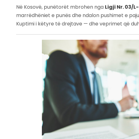
Në Kosovë, punëtorët mbrohen nga
Ligji Nr. 03/
marrëdhëniet e punës dhe ndalon pushimet e pajust
Kuptimi i këtyre të drejtave — dhe veprimet që d