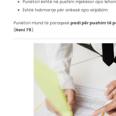
Punëtori është në pushim mjekësor apo lehoni
Është hakmarrje për ankesë apo sinjalizim.
Punëtori mund të paraqesë
padi për pushim të p
(
Neni 79
).