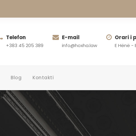
Telefon
E-mail
Orari i
+383 45 205 389
info@hoxha.law
E Hënë - 
Blog
Kontakti