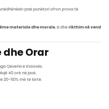
punëdhënësin pasi punëtori ofron prova të
ëme materiale dhe morale
, si dhe
rikthim në vend
ë dhe Orar
ga Qeveria e Kosovës.
ojë 40 orë në javë.
ë 20–50% më të lartë.