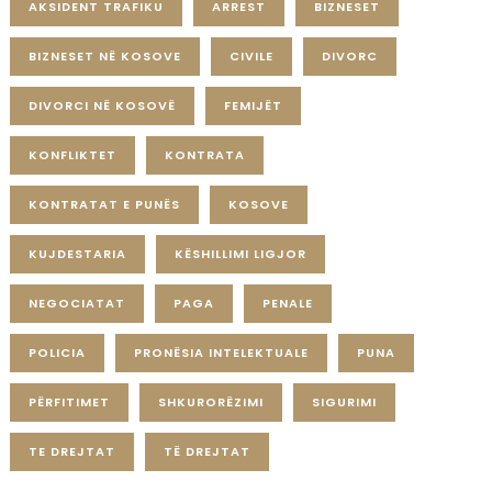
AKSIDENT TRAFIKU
ARREST
BIZNESET
BIZNESET NË KOSOVE
CIVILE
DIVORC
DIVORCI NË KOSOVË
FEMIJËT
KONFLIKTET
KONTRATA
KONTRATAT E PUNËS
KOSOVE
KUJDESTARIA
KËSHILLIMI LIGJOR
NEGOCIATAT
PAGA
PENALE
POLICIA
PRONËSIA INTELEKTUALE
PUNA
PËRFITIMET
SHKURORËZIMI
SIGURIMI
TE DREJTAT
TË DREJTAT