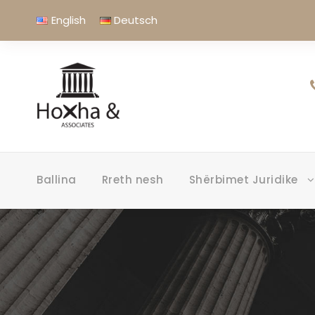
English
Deutsch
Ballina
Rreth nesh
Shërbimet Juridike