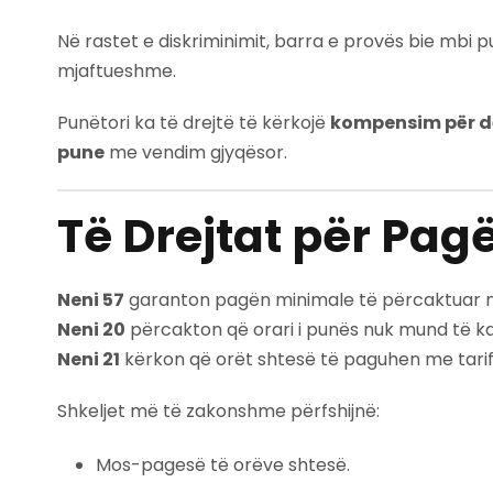
Në rastet e diskriminimit, barra e provës bie mbi 
mjaftueshme.
Punëtori ka të drejtë të kërkojë
kompensim për d
pune
me vendim gjyqësor.
Të Drejtat për Pag
Neni 57
garanton pagën minimale të përcaktuar n
Neni 20
përcakton që orari i punës nuk mund të kal
Neni 21
kërkon që orët shtesë të paguhen me tarif
Shkeljet më të zakonshme përfshijnë:
Mos-pagesë të orëve shtesë.