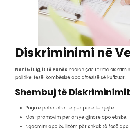
Diskriminimi në V
Neni 5 i Ligjit të Punës
ndalon çdo formë diskrimini
politike, fesë, kombësisë apo aftësisë së kufizuar.
Shembuj të Diskriminimit
Paga e pabarabartë për punë të njëjtë.
Mos-promovim për arsye gjinore apo etnike.
Ngacmim apo bullizëm për shkak të fesë apo af