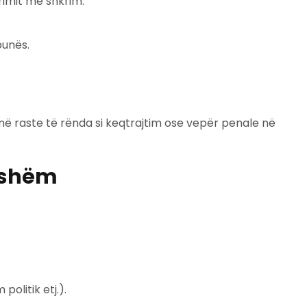
imit me shkrim.
punës.
në raste të rënda si keqtrajtim ose vepër penale në
gjshëm
politik etj.).