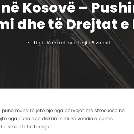
në Kosovë – Pushim
i dhe të Drejtat 
•
Ligji i Kontratave
,
Ligji i Biznesit
në punë mund të jetë një nga përvojat më stresuese në
rejtë nga puna apo diskriminimi në vendin e punës
he stabilitetin familjar.