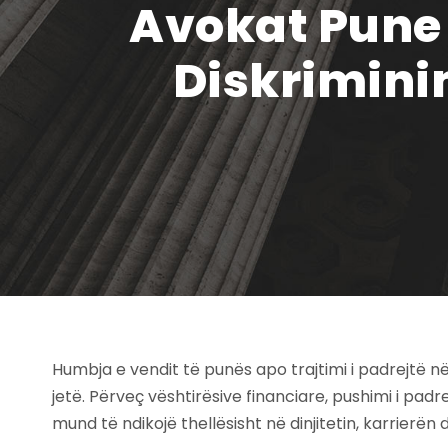
Avokat Pune 
Diskriminim
Humbja e vendit të punës apo trajtimi i padrejtë 
jetë. Përveç vështirësive financiare, pushimi i pad
mund të ndikojë thellësisht në dinjitetin, karrierën d