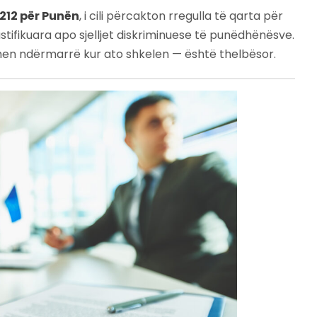
L-212 për Punën
, i cili përcakton rregulla të qarta për
ifikuara apo sjelljet diskriminuese të punëdhënësve.
uhen ndërmarrë kur ato shkelen — është thelbësor.