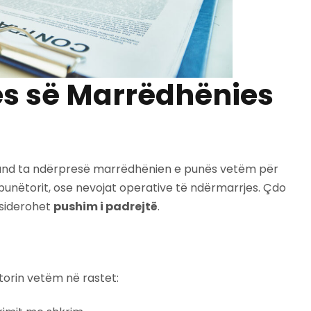
es së Marrëdhënies
und ta ndërpresë marrëdhënien e punës vetëm për
e punëtorit, ose nevojat operative të ndërmarrjes. Çdo
nsiderohet
pushim i padrejtë
.
orin vetëm në rastet: