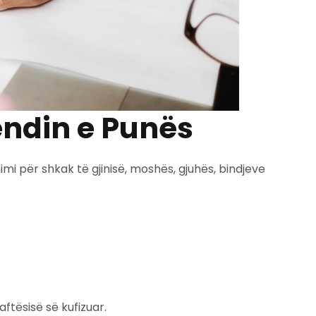
endin e Punës
mi për shkak të gjinisë, moshës, gjuhës, bindjeve
tësisë së kufizuar.