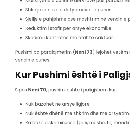
Moskryerje e duhur e detyrave pas paralajmër
Shkelje serioze e detyrimeve të punës.
Sjellje e pahijshme ose mashtrim në vendin e 
Reduktim i stafit për arsye ekonomike.
Skadimi i kontratës me afat të caktuar.
Pushimi pa paralajmërim (
Neni 73
) lejohet vetëm 
vendin e punës.
Kur Pushimi është i Pali
Sipas
Neni 70
, pushimi është i paligjshëm kur:
Nuk bazohet në arsye ligjore.
Nuk është dhënë me shkrim dhe me arsyetim.
Ka bazë diskriminuese (gjini, moshë, fe, mendim 