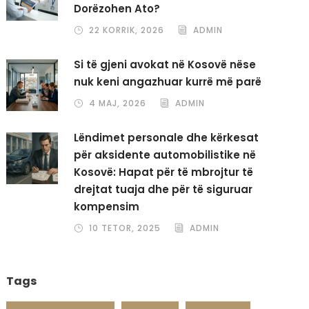
Dorëzohen Ato?
22 KORRIK, 2026
ADMIN
Si të gjeni avokat në Kosovë nëse
nuk keni angazhuar kurrë më parë
4 MAJ, 2026
ADMIN
Lëndimet personale dhe kërkesat
për aksidente automobilistike në
Kosovë: Hapat për të mbrojtur të
drejtat tuaja dhe për të siguruar
kompensim
10 TETOR, 2025
ADMIN
Tags