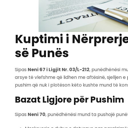
Kuptimi i Nërprerj
së Punës
Sipas
Neni 67 i Ligjit Nr. 03/L-212
, punëdhënësi m
arsye të vlefshme që lidhen me aftësinë, sjelljen 
pushim që nuk i plotëson këto kushte mund të ko
Bazat Ligjore për Pushim
Sipas
Neni 70
, punëdhënësi mund ta pushojë punët