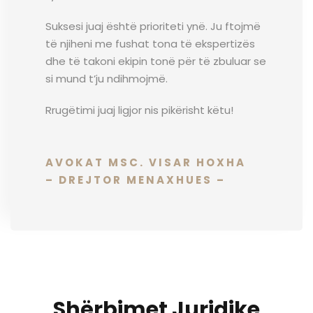
Suksesi juaj është prioriteti ynë. Ju ftojmë
të njiheni me fushat tona të ekspertizës
dhe të takoni ekipin tonë për të zbuluar se
si mund t’ju ndihmojmë.
Rrugëtimi juaj ligjor nis pikërisht këtu!
AVOKAT MSC. VISAR HOXHA
– DREJTOR MENAXHUES –
Shërbimet Juridike