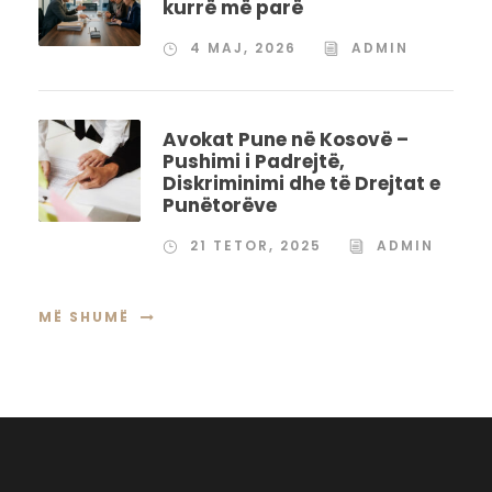
kurrë më parë
4 MAJ, 2026
ADMIN
Avokat Pune në Kosovë –
Pushimi i Padrejtë,
Diskriminimi dhe të Drejtat e
Punëtorëve
21 TETOR, 2025
ADMIN
MË SHUMË