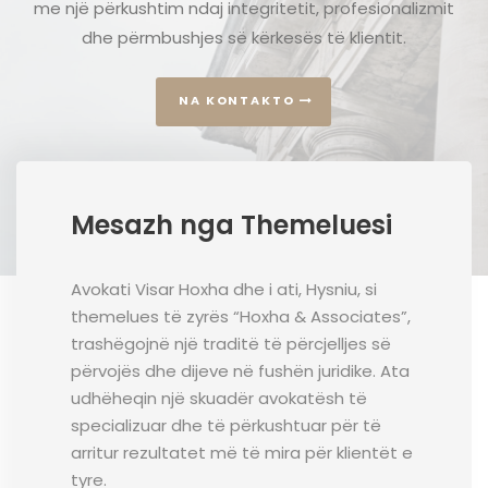
me një përkushtim ndaj integritetit, profesionalizmit
dhe përmbushjes së kërkesës të klientit.
NA KONTAKTO
Mesazh nga Themeluesi
Avokati Visar Hoxha dhe i ati, Hysniu, si
themelues të zyrës “Hoxha & Associates”,
trashëgojnë një traditë të përcjelljes së
përvojës dhe dijeve në fushën juridike. Ata
udhëheqin një skuadër avokatësh të
specializuar dhe të përkushtuar për të
arritur rezultatet më të mira për klientët e
tyre.