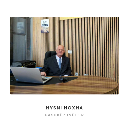
HYSNI HOXHA
BASHKËPUNËTOR