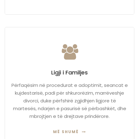
Ligji i Familjes
Përfaqësim në procedurat e adoptimit, seancat e
kujdestarisë, padi për shkurorëzim, marrëveshje
divorci, duke përfshirë zgjidhjen ligjore të
martesës, ndarjen e pasurisë së përbashkët, dhe
mbrojtjen e të drejtave prindërore.
MË SHUMË