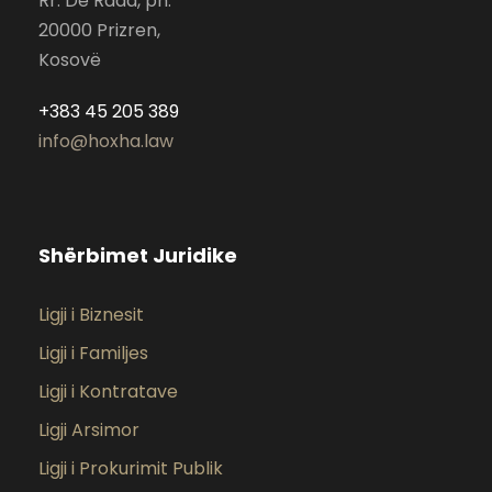
Rr. De Rada, pn.
20000 Prizren,
Kosovë
+383 45 205 389
info@hoxha.law
Shërbimet Juridike
Ligji i Biznesit
Ligji i Familjes
Ligji i Kontratave
Ligji Arsimor
Ligji i Prokurimit Publik