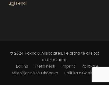
Ligji Penal
© 2024 Hoxha & Associates. Të gjitha të drejtat
e rezervuara.
Ballina
Rreth nesh
Imprint
Politika e
Mbrojtjes së të Dhënave
Politika e Cookies