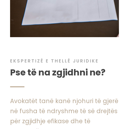
EKSPERTIZË E THELLË JURIDIKE
Pse të na zgjidhni ne?
Avokatët tanë kanë njohuri të gjerë
në fusha të ndryshme të së drejtës
për zgjidhje efikase dhe të