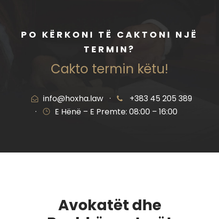
PO KËRKONI TË CAKTONI NJË
TERMIN?
Cakto termin këtu!
info@hoxha.law
·
+383 45 205 389
·
E Hënë – E Premte: 08:00 – 16:00
Avokatët dhe