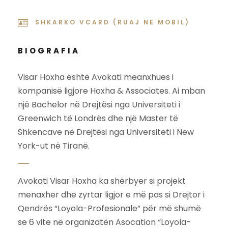
SHKARKO VCARD (RUAJ NE MOBIL)
BIOGRAFIA
Visar Hoxha është Avokati meanxhues i
kompanisë ligjore Hoxha & Associates. Ai mban
një Bachelor në Drejtësi nga Universiteti i
Greenwich të Londrës dhe një Master të
Shkencave në Drejtësi nga Universiteti i New
York-ut në Tiranë.
Avokati Visar Hoxha ka shërbyer si projekt
menaxher dhe zyrtar ligjor e më pas si Drejtor i
Qendrës “Loyola-Profesionale” për më shumë
se 6 vite në organizatën Asocation “Loyola-