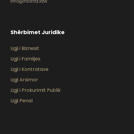
info@hoxha.law
Shërbimet Juridike
Ligji i Biznesit
Ligji i Familjes
Ligji i Kontratave
Ligji Arsimor
Ligji i Prokurimit Publik
Ligji Penal