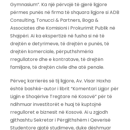
Gymnasium”. Ka një përvojë të gjerë ligjore
përmes punës në firma të shquara ligjore si ADB
Consulting, Tonucci & Partners, Boga &
Associates dhe Komisioni i Prokurimit Publik në
Shqipëri. Ai ka ekspertizë në fusha si në të
drejtën e detyrimeve, të drejtën e punës, të
drejtën komerciale, përputhshmëria
rregullatore dhe e kontratave, të drejtën
familjare, të drejtën civile dhe atë penale.
Përveç karrierës së tij ligjore, Av. Visar Hoxha
është bashkë-autor i librit “Komentari Ligjor për
Ligjin e Shoqërive Tregtare në Kosovë” për të
ndihmuar investitorët e huaj të kuptojnë
rregulloret e biznesit në Kosovë. Ai u zgjodh
gjithashtu Sekretar i Përgjithshëm i Qeverisë
Studentore gjatë studimeve, duke dëshmuar