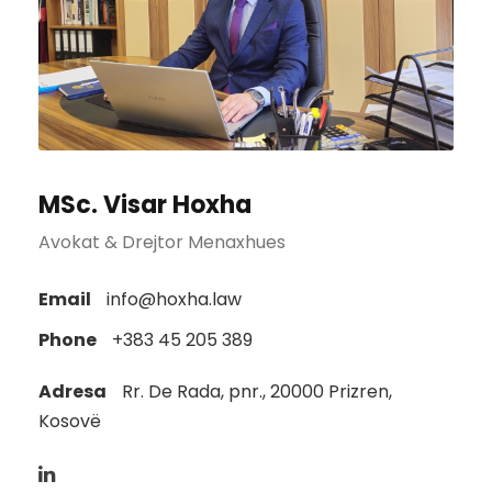
MSc. Visar Hoxha
Avokat & Drejtor Menaxhues
Email
info@hoxha.law
Phone
+383 45 205 389
Adresa
Rr. De Rada, pnr., 20000 Prizren,
Kosovë