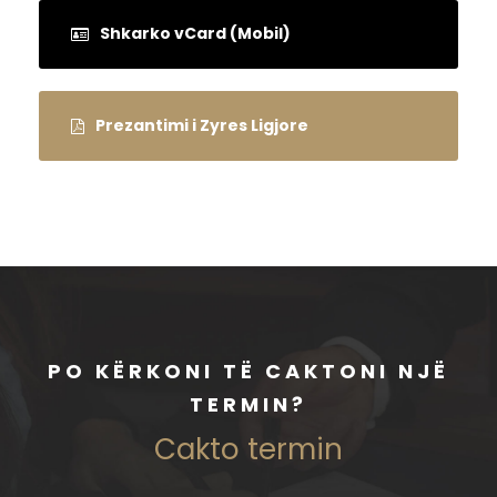
Shkarko vCard (Mobil)
Prezantimi i Zyres Ligjore
PO KËRKONI TË CAKTONI NJË
TERMIN?
Cakto termin