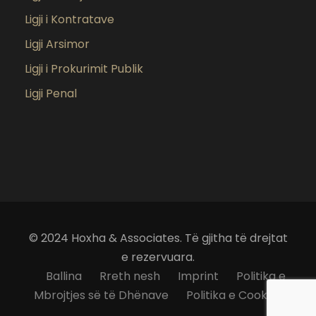
Ligji i Kontratave
Ligji Arsimor
Ligji i Prokurimit Publik
Ligji Penal
© 2024 Hoxha & Associates. Të gjitha të drejtat
e rezervuara.
Ballina
Rreth nesh
Imprint
Politika e
Mbrojtjes së të Dhënave
Politika e Cookies