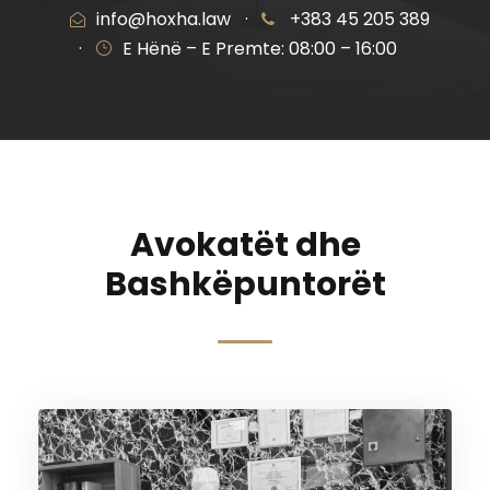
info@hoxha.law
·
+383 45 205 389
·
E Hënë – E Premte: 08:00 – 16:00
Avokatët dhe
Bashkëpuntorët