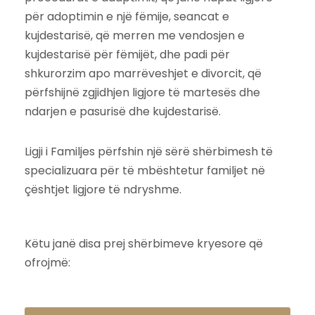
për adoptimin e një fëmije, seancat e
kujdestarisë, që merren me vendosjen e
kujdestarisë për fëmijët, dhe padi për
shkurorzim apo marrëveshjet e divorcit, që
përfshijnë zgjidhjen ligjore të martesës dhe
ndarjen e pasurisë dhe kujdestarisë.
Ligji i Familjes përfshin një sërë shërbimesh të
specializuara për të mbështetur familjet në
çështjet ligjore të ndryshme.
Këtu janë disa prej shërbimeve kryesore që
ofrojmë: