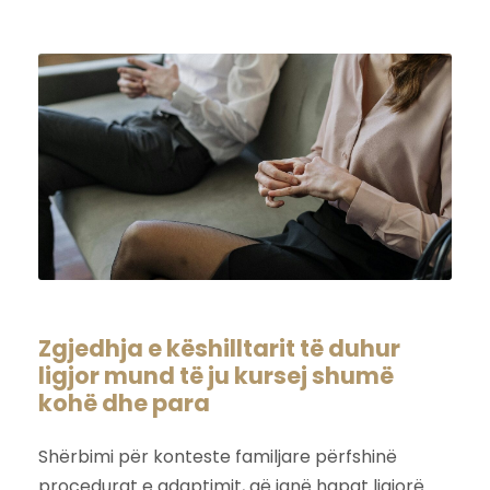
Zgjedhja e këshilltarit të duhur
ligjor mund të ju kursej shumë
kohë dhe para
Shërbimi për konteste familjare përfshinë
procedurat e adaptimit, që janë hapat ligjorë