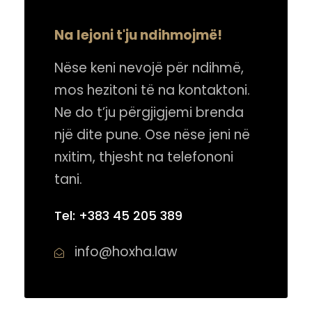
Na lejoni t'ju ndihmojmë!
Nëse keni nevojë për ndihmë,
mos hezitoni të na kontaktoni.
Ne do t’ju përgjigjemi brenda
një dite pune. Ose nëse jeni në
nxitim, thjesht na telefononi
tani.
Tel: +383 45 205 389
info@hoxha.law