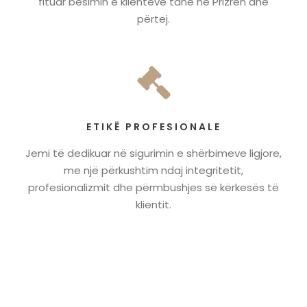
fituar besimin e klientëve tanë në Prizren dhe
përtej.
ETIKË PROFESIONALE
Jemi të dedikuar në sigurimin e shërbimeve ligjore,
me një përkushtim ndaj integritetit,
profesionalizmit dhe përmbushjes së kërkesës të
klientit.